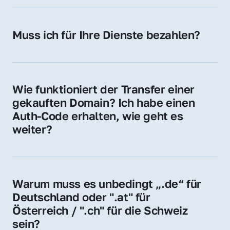
späteren Betrieb der Domain (z. B. beim 
Hosting-Anbieter) fallen geringe laufende 
Muss ich für Ihre Dienste bezahlen?
Gebühren an. Diese bewegen sich für .de 
Nein, bei uns zahlen Sie nur den Kaufpreis 
Domains bei ca. 5€ / Jahr
der Domain – ohne zusätzliche Vermittlungs- 
oder Servicegebühren.
Wie funktioniert der Transfer einer 
gekauften Domain? Ich habe einen 
Auth-Code erhalten, wie geht es 
weiter?
Mit dem Auth-Code beauftragen Sie Ihren 
Provider, die Domain zu übernehmen. Gerne 
begleiten wir Sie bei diesem einfachen und 
Warum muss es unbedingt „.de“ für 
schnellen Prozess.
Deutschland oder ".at" für 
Österreich / ".ch" für die Schweiz 
sein?