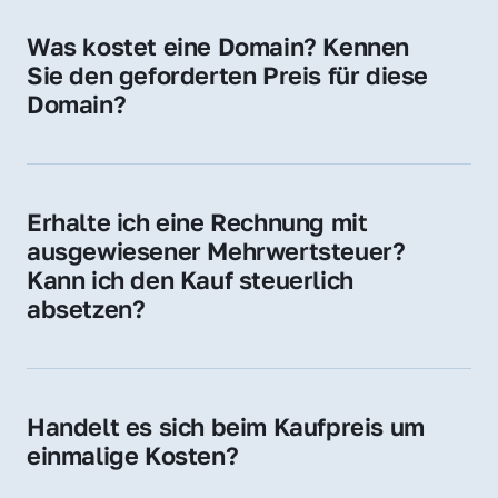
für Ihre Website, Weiterleitung, E-Mail-
Was kostet eine Domain? Kennen 
Adressen oder als digitale Investition.
Sie den geforderten Preis für diese 
Domain?
Der Preis variiert je nach Domain. Für diese 
Domain liegt ein konkreter Kaufpreis vor – 
kontaktieren Sie uns gerne für ein 
Erhalte ich eine Rechnung mit 
unverbindliches Angebot.
ausgewiesener Mehrwertsteuer? 
Kann ich den Kauf steuerlich 
absetzen?
Ja, Sie erhalten eine Rechnung mit MwSt. 
Für Unternehmen ist der Kauf in der Regel 
steuerlich absetzbar.
Handelt es sich beim Kaufpreis um 
einmalige Kosten?
Ja. Der Kaufpreis ist einmalig. Nur beim 