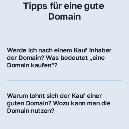
Tipps für eine gute 
Domain
Werde ich nach einem Kauf Inhaber 
der Domain? Was bedeutet „eine 
Domain kaufen“?
Ja, Sie werden der offizielle Domain-Inhaber. 
Sie erhalten alle Rechte zur Nutzung, 
Verwaltung oder Weiterveräußerung der 
Warum lohnt sich der Kauf einer 
Domain.
guten Domain? Wozu kann man die 
Domain nutzen?
Eine starke Domain steigert Sichtbarkeit, 
Vertrauen und Markenwert. Nutzen Sie sie 