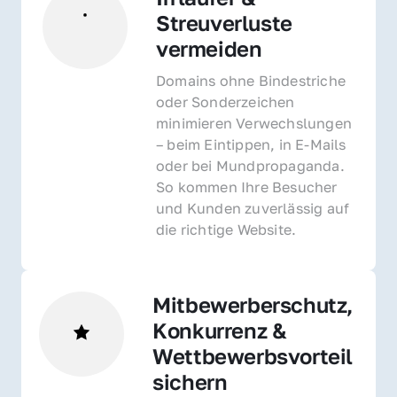
Streuverluste 
vermeiden
Domains ohne Bindestriche 
oder Sonderzeichen 
minimieren Verwechslungen 
– beim Eintippen, in E-Mails 
oder bei Mundpropaganda. 
So kommen Ihre Besucher 
und Kunden zuverlässig auf 
die richtige Website.
Mitbewerberschutz, 
Konkurrenz & 
Wettbewerbsvorteil 
sichern 